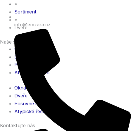
»
Sortiment
»
info@emzara.cz
Dveře
Naše služby
Okna
Dveře
Posuvné systémy
Atypické řešení
Okna
Dveře
Posuvné systémy
Atypické řešení
Kontaktujte nás