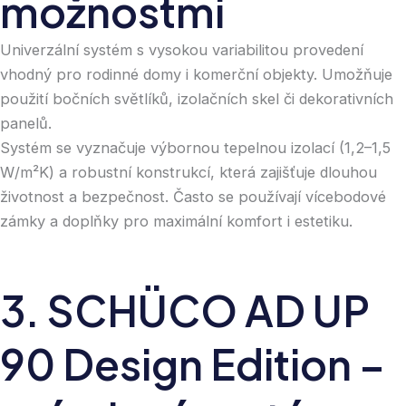
m
o
ž
n
o
s
t
m
i
Univerzální systém s vysokou variabilitou provedení
vhodný pro rodinné domy i komerční objekty. Umožňuje
použití bočních světlíků, izolačních skel či dekorativních
panelů.
Systém se vyznačuje výbornou tepelnou izolací (1,2–1,5
W/m²K) a robustní konstrukcí, která zajišťuje dlouhou
životnost a bezpečnost. Často se používají vícebodové
zámky a doplňky pro maximální komfort i estetiku.
3. SCHÜCO AD UP 90
3
.
S
C
H
Ü
C
O
A
D
U
P
9
0
D
e
s
i
g
n
E
d
i
t
i
o
n
–