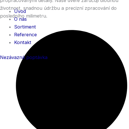
propracovanými detaily. Naše dveře zaručují dlouhou
životnost, snadnou údržbu a precizní zpracování do
Úvod
posledního milimetru.
O nás
Sortiment
Reference
Kontakt
Nezávazná poptávka