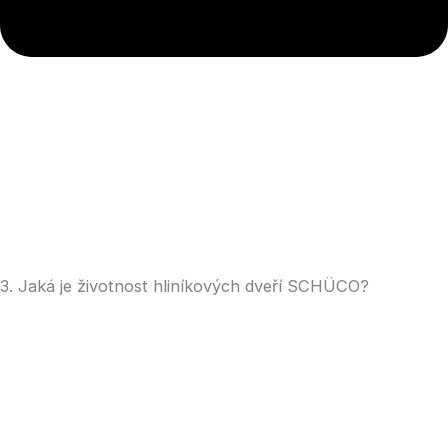
3. Jaká je životnost hliníkových dveří SCHÜCO?