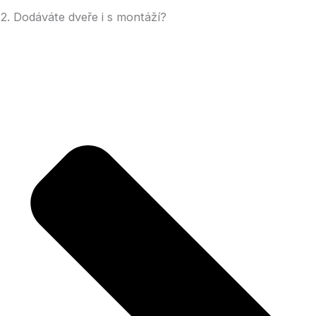
2. Dodáváte dveře i s montáží?