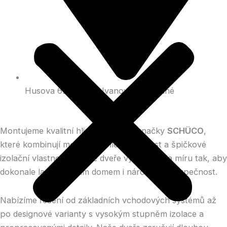
Husova 62, 683 23 Ivanovice na Hané
Montujeme kvalitní hliníkové dveře značky
SCHÜCO
,
které kombinují moderní vzhled, odolnost a špičkové
izolační vlastnosti. Každé dveře vyrábíme na míru tak, aby
dokonale ladily s vaším domem i nároky na bezpečnost.
Nabízíme řešení od základních vchodových systémů až
po designové varianty s vysokým stupněm izolace a