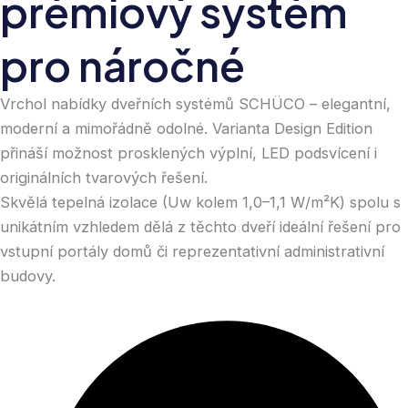
p
r
é
m
i
o
v
ý
s
y
s
t
é
m
p
r
o
n
á
r
o
č
n
é
Vrchol nabídky dveřních systémů SCHÜCO – elegantní,
moderní a mimořádně odolné. Varianta Design Edition
přináší možnost prosklených výplní, LED podsvícení i
originálních tvarových řešení.
Skvělá tepelná izolace (Uw kolem 1,0–1,1 W/m²K) spolu s
unikátním vzhledem dělá z těchto dveří ideální řešení pro
vstupní portály domů či reprezentativní administrativní
budovy.