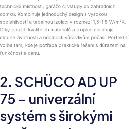
technické místnosti, garáže či vstupy do zahradních
domků. Kombinuje jednoduchý design s vysokou
spolehlivostí a tepelnou izolací v rozmezí 1,5–1,8 W/m²K.
Díky použití kvalitních materiálů a trojskel dosahuje
dlouhé životnosti a odolnosti vůči vlivům počasí. Perfektní
volba tam, kde je potřeba praktické řešení s důrazem na
funkčnost a cenu.
2. SCHÜCO AD UP 75 
2
.
S
C
H
Ü
C
O
A
D
U
P
7
5
–
u
n
i
v
e
r
z
á
l
n
í
s
y
s
t
é
m
s
š
i
r
o
k
ý
m
i